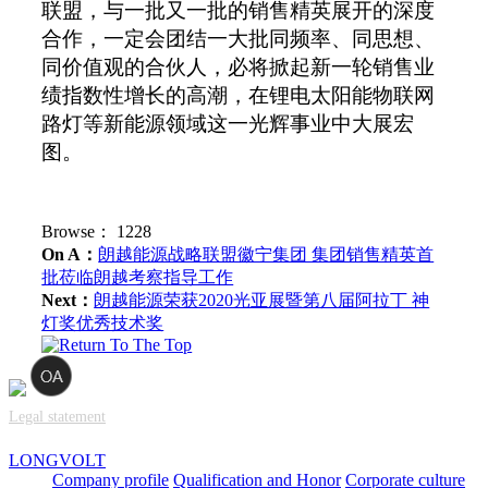
联盟，与一批又一批的销售精英展开的深度
合作，一定会
团结一大批同频率、同思想、
同价值观的合伙人
，
必将掀起新一轮
销售业
绩指数性增长的高潮
，在锂电太阳能物联网
路灯等新能源领域这一光辉事业中大展宏
图。
Browse：
1228
On A：
朗越能源战略联盟徽宁集团 集团销售精英首
批莅临朗越考察指导工作
Next：
朗越能源荣获2020光亚展暨第八届阿拉丁 神
灯奖优秀技术奖
Legal statement
LONGVOLT
Company profile
Qualification and Honor
Corporate culture