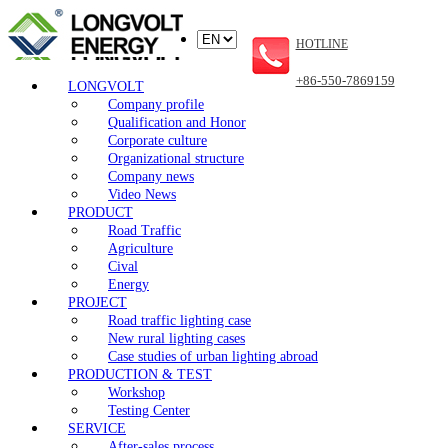
HOTLINE
+86-550-7869159
LONGVOLT
Company profile
Qualification and Honor
Corporate culture
Organizational structure
Company news
Video News
PRODUCT
Road Traffic
Agriculture
Cival
Energy
PROJECT
Road traffic lighting case
New rural lighting cases
Case studies of urban lighting abroad
PRODUCTION & TEST
Workshop
Testing Center
SERVICE
After-sales process