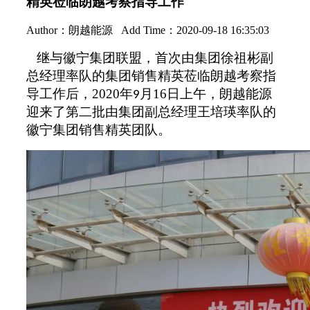
精英莅临朗越考察指导工作
Author：
朗越能源
Add Time：2020-09-18 16:35:03
继与
徽宁集团
联盟
，首次由集团徐祖彬
副
总经理
率队
的
集团销售精英莅临朗越考察指
导工作
后，
2020
年
月
16
日上午，
朗越能源
9
迎来了第二批由集团副总经理王培瑛率
队
的
徽宁集团销售精英团队。