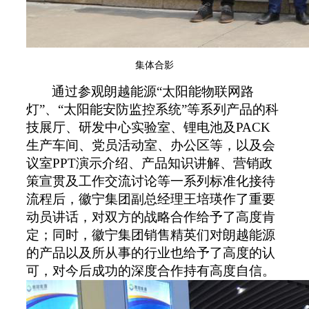
集体合影
通过
参观朗越能源
“太阳能物联网路
灯”、“太阳能安防监控系统”等系列产品的科
技展厅、研发中心实验室、
锂电池及
PACK
生产车间、党员活动室、办公区等，
以及
会
议室
PPT
演示介绍、产品知识讲解、营销政
策宣贯及工作交流讨论
等一系列标准化接待
流程后，徽宁集团副总经理王培瑛作了重要
动员讲话，对双方的战略合作给予了高度肯
定；同时，徽宁集团销售精英们对朗越能源
的产品以及所从事的行业也给予了高度的认
可，对今后成功的
深度合作
持有高度自信
。