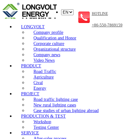
HOTLINE
+86-550-7869159
LONGVOLT
Company profile
Qualification and Honor
Corporate culture
Organizational structure
Company news
Video News
PRODUCT
Road Traffic
Agriculture
Cival
Energy
PROJECT
Road traffic lighting case
New rural lighting cases
Case studies of urban lighting abroad
PRODUCTION & TEST
Workshop
Testing Center
SERVICE
After-sales process