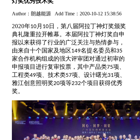
灯奖优秀技术奖
Author：
朗越能源
Add Time：2020-10-12 15:38:56
2020
年
月
日，第八届阿拉丁神灯奖颁奖
10
10
典礼隆重拉开帷幕。本届阿拉丁神灯奖自申
报以来获得了行业的广泛关注与热情参与，
由来自十个国家及地区
名提名委员和
149
35
家合作机构组成的强大评审团对通过初审的
申报项目进行复审投票，其中产品类
项、
75
工程类
项、技术类
项、设计曙光
项、
49
57
31
雅江创意照明奖
项等
个项目获得优秀
20
232
奖。